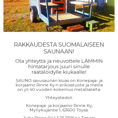
RAKKAUDESTA SUOMALAISEEN
SAUNAAN!
Ota yhteyttä ja neuvottele LÄMMIN
hintatarjous juuri sinulle
räätälöidylle kiukaalle!
SAUNO savusaunan kiuas on Konepaja- ja
korjaamo Rinne Ky:n erikoistuote ja meillä
on yli 40 vuoden kokemus metallialalta.
Yhteystiedot:
Konepaja- ja korjaamo Rinne Ky,
Myllykujantie 1, 63600 Töysä.
Juha Rinne 0
44 523 7196 tai Tapani