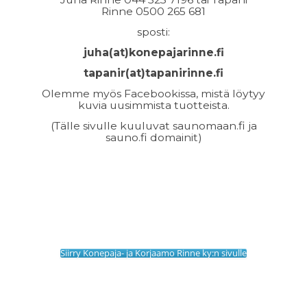
Rinne
0500 265 681
sposti:
juha(at)konepajarinne.fi
tapanir(at)tapanirinne.fi
Olemme myös Facebookissa, mistä löytyy
kuvia uusimmista tuotteista.
(Tälle sivulle kuuluvat saunomaan.fi ja
sauno.fi domainit)
Siirry Konepaja- ja Korjaamo Rinne ky:n sivulle